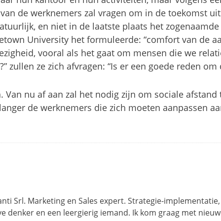
van de werknemers zal vragen om in de toekomst ui
tuurlijk, en niet in de laatste plaats het zogenaamde
town University het formuleerde: “comfort van de a
igheid, vooral als het gaat om mensen die we relatie
 zullen ze zich afvragen: “Is er een goede reden om di
Van nu af aan zal het nodig zijn om sociale afstand 
et langer de werknemers die zich moeten aanpassen a
ti Srl. Marketing en Sales expert. Strategie-implementatie,
tieve denker en een leergierig iemand. Ik kom graag met nieu