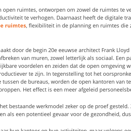
n open ruimtes, ontworpen om zowel de ruimtes te v
ctiviteit te verhogen. Daarnaast heeft de digitale tr
e ruimtes
, flexibiliteit in de planning en ruimtes die
kt door de begin 20e eeuwse architect Frank Lloyd W
breken van muren, zowel letterlijk als sociaal. Een 
elijkbare voordelen en zeiden dat de open omgeving w
uctiever te zijn. In tegenstelling tot het oorspronke
mte tussen de bureaus, worden de open kantoren van 
proppen. Het effect is een meer afgeleid personeelsb
 het bestaande werkmodel zeker op de proef gesteld.
 als een potentieel gevaar voor de gezondheid, dus
aar hun kantoor en hun activiteiten, maar volgens een