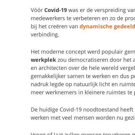
Vóór
Covid-19
was er de verspreiding va
medewerkers te verbeteren en zo de produ
bij het creëren van
dynamische gedeeld
verbinding.
Het moderne concept werd populair gemaa
werkplek
zou democratiseren door het af
en architecten over de hele wereld verg
gemakkelijker samen te werken en dus prod
nadruk legde op natuurlijk licht en rui
meer werknemers in kleinere ruimtes te 
De huidige Covid-19 noodtoestand heeft
werken met veel mensen worden nu gezien
Vroeg of laat zullen mensen terugkeren n